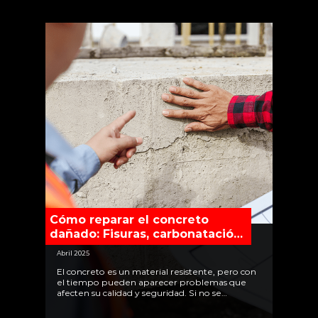
Cómo reparar el concreto
dañado: Fisuras, carbonatación,
eflorescencias y más
Abril 2025
El concreto es un material resistente, pero con
el tiempo pueden aparecer problemas que
afecten su calidad y seguridad. Si no se
detectan a tiempo, estas patologías pueden
generar graves daños estructurales y hasta