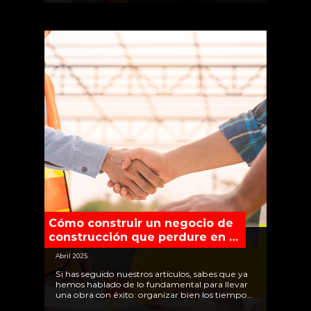
reparaciones muy costosas.
Cómo construir un negocio de
construcción que perdure en el
tiempo
Abril 2025
Si has seguido nuestros artículos, sabes que ya
hemos hablado de lo fundamental para llevar
una obra con éxito: organizar bien los tiempos
y costos,